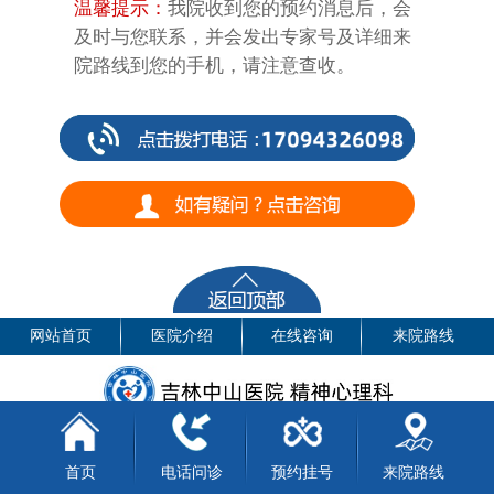
温馨提示：
我院收到您的预约消息后，会
及时与您联系，并会发出专家号及详细来
院路线到您的手机，请注意查收。
网站首页
医院介绍
在线咨询
来院路线
医院地址：长春市普阳街2715号
电话：17094326098
首页
电话问诊
预约挂号
来院路线
版权所有：吉林中山医院