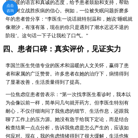
用温暖的语言和真诚的态度，给予患者鼓励和支持，帮助
点击
点击
患者树立战胜疾病的信心。例如，一位被失眠问题折磨多
咨询
咨询
年的患者曾分享：“李医生一说话就特别温和，她说‘睡眠就
像潮汐，有涨有落，现在的你只是遇到了潮水迟迟不退的
阶段’。这句话一下子让我松了口气。”
四、患者口碑：真实评价，见证实力
李国兰医生凭借专业的医术和温暖的人文关怀，赢得了患
者和家属的广泛赞誉。许多患者在她的治疗下，病情得到
了显著改善，生活质量得到了提高。
一位焦虑症患者曾表示：“第一次找李医生看诊时，我本以
为会像以前一样，简单问几句就开药方。但李医生特别有
耐心，不仅仔细询问了我焦虑的细节、生活作息，还跟我
聊了工作上的压力源。她没有急于给我下定论，而是结合
检查结果一点点分析，告诉我焦虑是怎么产生的，应该如
何应对。现在，我的焦虑情绪得到了很大缓解，生活也恢