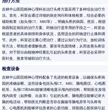
治疗方法
吉林中山医院精神心理科在治疗头疼方面采用了多种综合治疗方
法。首先，科室会通过详细的病史询问和体格检查，结合必要的
辅助检查（如头颅CT、MRI等），明确头疼的病因。然后，根据
病因制定相应的治疗方案。药物治疗是常用的手段之一，科室会
根据患者的具体病情和身体状况，选用适合的药物进行止痛和调
节。此外，科室还注重心理治疗，通过认知行为疗法、放松训练
等方法，帮助患者缓解焦虑、紧张等负面情绪，从而改善头疼症
状。对于部分由植物神经紊乱引起的头疼患者，科室还会采用中
医针灸、推拿等辅助治疗方法。
检查设备
吉林中山医院精神心理科配备了先进的检查设备，以确保头疼病
因的准确诊断。这些设备包括头颅CT、MRI、脑电图仪、心电图
机等。头颅CT和MRI能够清晰地显示颅内的结构，帮助医生发现
颅内病变（如肿瘤、出血等）引起的头疼。脑电图仪能够记录大
脑的电活动，帮助医生判断是否存在癫痫等脑电异常与头疼有
关。心电图机则能够评估患者的心脏功能，排除因心脏疾病引起