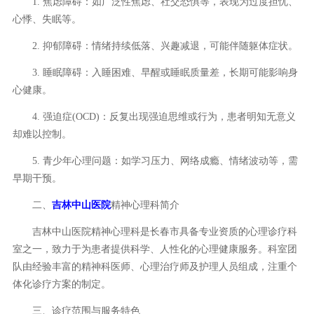
1. 焦虑障碍：如广泛性焦虑、社交恐惧等，表现为过度担忧、
心悸、失眠等。
2. 抑郁障碍：情绪持续低落、兴趣减退，可能伴随躯体症状。
3. 睡眠障碍：入睡困难、早醒或睡眠质量差，长期可能影响身
心健康。
4. 强迫症(OCD)：反复出现强迫思维或行为，患者明知无意义
却难以控制。
5. 青少年心理问题：如学习压力、网络成瘾、情绪波动等，需
早期干预。
二、
吉林中山医院
精神心理科简介
吉林中山医院精神心理科是长春市具备专业资质的心理诊疗科
室之一，致力于为患者提供科学、人性化的心理健康服务。科室团
队由经验丰富的精神科医师、心理治疗师及护理人员组成，注重个
体化诊疗方案的制定。
三、诊疗范围与服务特色