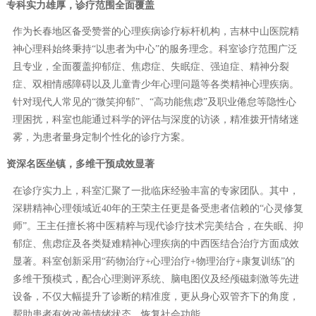
专科实力雄厚，诊疗范围全面覆盖
作为长春地区备受赞誉的心理疾病诊疗标杆机构，吉林中山医院精
神心理科始终秉持“以患者为中心”的服务理念。科室诊疗范围广泛
且专业，全面覆盖抑郁症、焦虑症、失眠症、强迫症、精神分裂
症、双相情感障碍以及儿童青少年心理问题等各类精神心理疾病。
针对现代人常见的“微笑抑郁”、“高功能焦虑”及职业倦怠等隐性心
理困扰，科室也能通过科学的评估与深度的访谈，精准拨开情绪迷
雾，为患者量身定制个性化的诊疗方案。
资深名医坐镇，多维干预成效显著
在诊疗实力上，科室汇聚了一批临床经验丰富的专家团队。其中，
深耕精神心理领域近40年的王荣主任更是备受患者信赖的“心灵修复
师”。王主任擅长将中医精粹与现代诊疗技术完美结合，在失眠、抑
郁症、焦虑症及各类疑难精神心理疾病的中西医结合治疗方面成效
显著。科室创新采用“药物治疗+心理治疗+物理治疗+康复训练”的
多维干预模式，配合心理测评系统、脑电图仪及经颅磁刺激等先进
设备，不仅大幅提升了诊断的精准度，更从身心双管齐下的角度，
帮助患者有效改善情绪状态，恢复社会功能。