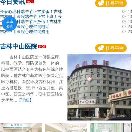
今日资讯
长春心理科端午节正常接诊！吉林
06-13
吉林中山医院端午节正常上班！长
06-13
点击
点击
长春精神科端午节不放假！吉林中
06-13
咨询
咨询
吉林中山医院心理咨询电话
05-23
吉林中山医院心理咨询费用
05-23
吉林中山医院
吉林中山医院是一所集医疗、
科研、教学、预防保健为一体的，
以中西医结合专科为特色的综合性
医院，是吉林市基本医疗保险定点
医疗机构。医院环境古朴优雅，注
重内涵建设，坚持中西医并重，集
中医、西医之精华，取中西医结合
之优势...
【详细】